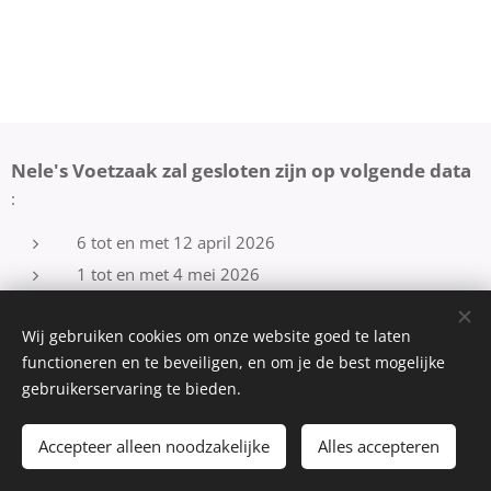
Nele's Voetzaak zal gesloten zijn op volgende data
:
6 tot en met 12 april 2026
1 tot en met 4 mei 2026
20 juli tot en met 3 augustus 2026
Wij gebruiken cookies om onze website goed te laten
2 tot en met 8 november 2026
functioneren en te beveiligen, en om je de best mogelijke
18 december 2026 tot en met 4 januari 2027
gebruikerservaring te bieden.
Accepteer alleen noodzakelijke
Alles accepteren
medemogelijk gemaakt door webnode
Cookies